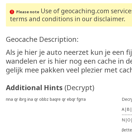
Use of geocaching.com services
Please note
terms and conditions
in our disclaimer
.
Geocache Description:
Als je hier je auto neerzet kun je een f
wandelen er is hier nog een cache in d
gelijk mee pakken veel plezier met ca
Additional Hints
(
Decrypt
)
nna qr ibrg ina qr obbz baqre qr ebqr fgrra
Decr
A|B|
-------
N|O
(lett