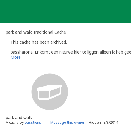
Skip
to
content
park and walk Traditional Cache
This cache has been archived.
bassharona: Er komt een nieuwe hier te liggen alleen ik heb g
More
park and walk
A cache by
basstiens
Message this owner
Hidden : 8/8/2014