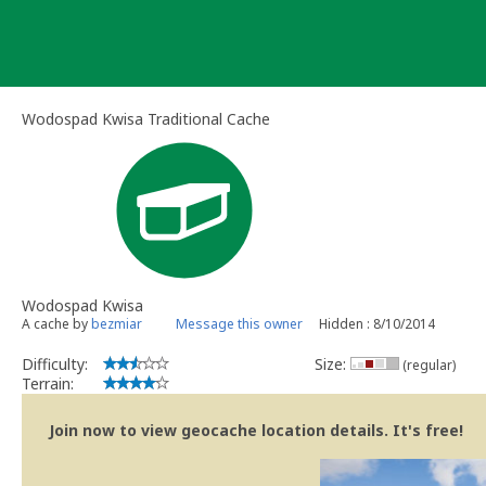
Skip
to
content
Wodospad Kwisa Traditional Cache
Wodospad Kwisa
A cache by
bezmiar
Message this owner
Hidden : 8/10/2014
Difficulty:
Size:
(regular)
Terrain:
Join now to view geocache location details. It's free!