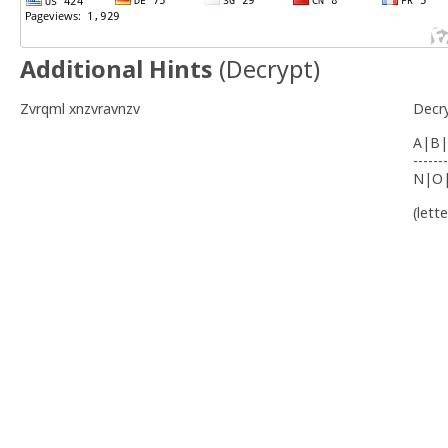
Additional Hints
(
Decrypt
)
Zvrqml xnzvravnzv
Decr
A|B|
-------
N|O
(lett