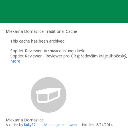
Skip
to
content
Mlekarna Domazlice Traditional Cache
This cache has been archived.
Sopdet Reviewer: Archivace listingu keše
Sopdet Reviewer - Reviewer pro ČR (především kraje Jihočeský,
More
Mlekarna Domazlice
A cache by
Kuky37
Message this owner
Hidden : 8/24/2014