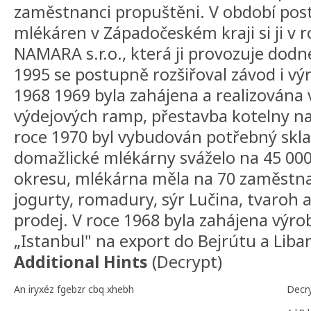
zaměstnanci propuštěni. V období post
mlékáren v Západočeském kraji si ji v 
NAMARA s.r.o., která ji provozuje dodn
1995 se postupně rozšiřoval závod i vý
1968 1969 byla zahájena a realizována 
výdejových ramp, přestavba kotelny na 
roce 1970 byl vybudován potřebný skl
domažlické mlékárny sváželo na 45 000
okresu, mlékárna měla na 70 zaměstna
jogurty, romadury, sýr Lučina, tvaroh
prodej. V roce 1968 byla zahájena výrob
„Istanbul" na export do Bejrútu a Lib
Additional Hints
(
Decrypt
)
An iryxéz fgebzr cbq xhebh
Decr