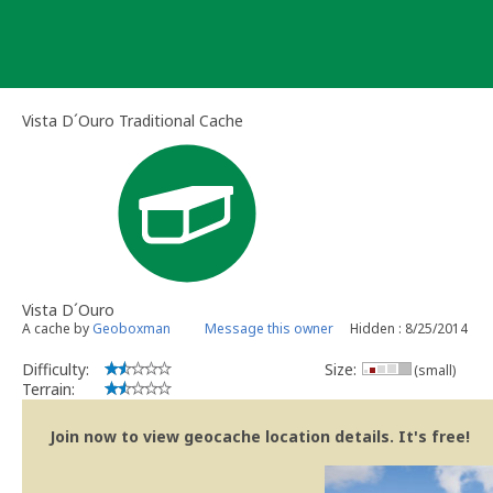
Skip
to
content
Vista D´Ouro Traditional Cache
Vista D´Ouro
A cache by
Geoboxman
Message this owner
Hidden : 8/25/2014
Difficulty:
Size:
(small)
Terrain:
Join now to view geocache location details. It's free!