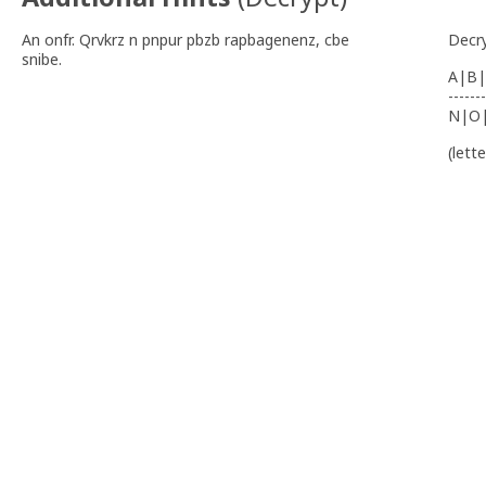
An onfr. Qrvkrz n pnpur pbzb rapbagenenz, cbe
Decr
snibe.
A|B|
-------
N|O
(lett