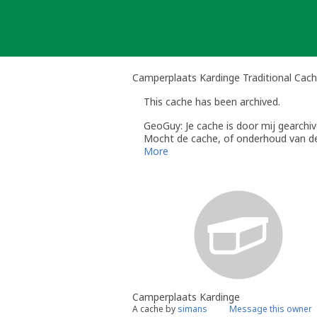
Skip
to
content
Camperplaats Kardinge Traditional Cac
This cache has been archived.
GeoGuy: Je cache is door mij gearchiv
Mocht de cache, of onderhoud van de 
even een berichtje via email.
More
Als de cache binnen 3 maanden herstel
voorwaarden voldoet.
Camperplaats Kardinge
A cache by
simans
Message this owner