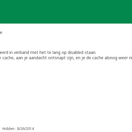
he
eerd in verband met het te lang op disabled staan.
cache, aan je aandacht ontsnapt zijn, en je de cache alsnog weer ni
d of herplaatst is, wil ik de cache wel terughalen uit het archief, m
Hidden : 8/26/2014