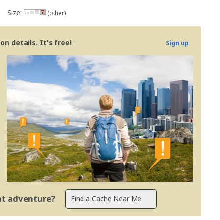
Size:
(other)
n details. It's free!
Sign up
ent adventure?