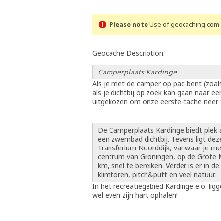
Please note
Use of geocaching.com s
Geocache Description:
Camperplaats Kardinge
Als je met de camper op pad bent (zoals
als je dichtbij op zoek kan gaan naar 
uitgekozen om onze eerste cache neer 
De Camperplaats Kardinge biedt plek a
een zwembad dichtbij. Tevens ligt de
Transferium Noorddijk, vanwaar je met
centrum van Groningen, op de Grote Ma
km, snel te bereiken. Verder is er in d
klimtoren, pitch&putt en veel natuur.
In het recreatiegebied Kardinge e.o. li
wel even zijn hart ophalen!