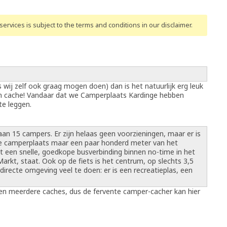
ervices is subject to the terms and conditions
in our disclaimer
.
 wij zelf ook graag mogen doen) dan is het natuurlijk erg leuk
een cache! Vandaar dat we Camperplaats Kardinge hebben
te leggen.
an 15 campers. Er zijn helaas geen voorzieningen, maar er is
ze camperplaats maar een paar honderd meter van het
 een snelle, goedkope busverbinding binnen no-time in het
rkt, staat. Ook op de fiets is het centrum, op slechts 3,5
e directe omgeving veel te doen: er is een recreatieplas, een
ggen meerdere caches, dus de fervente camper-cacher kan hier