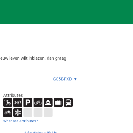
euw leven wilt inblazen, dan graag
its deze aan de dan geldende
GC5BPXD
▼
Attributes
What are Attributes?
Advertising with Us