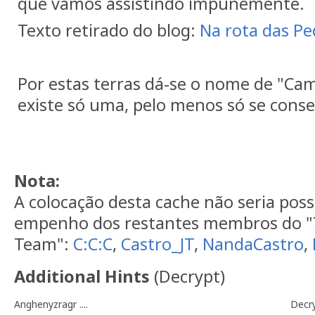
que vamos assistindo impunemente.
Texto retirado do blog:
Na rota das Pe
Por estas terras dá-se o nome de "Cam
existe só uma, pelo menos só se cons
Nota:
A colocação desta cache não seria poss
empenho dos restantes membros do "
Team":
C:C:C
,
Castro_JT
,
NandaCastro
,
Additional Hints
(
Decrypt
)
Anghenyzragr ....
Decr