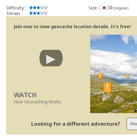
Bitaro
Community Volunteer Reviewer
Difficulty:
Size:
(regular)
Centro de Ajuda
Terrain:
Trabalhar com o Revisor
Revisões mais rápidas
Join now to view geocache location details. It's free!
Linhas Orientação
|
Políticas Regionais - Portugal
WATCH
How Geocaching Works
Looking for a different adventure?