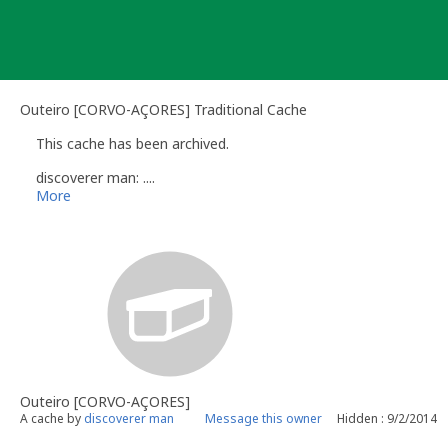
Skip
to
content
Outeiro [CORVO-AÇORES] Traditional Cache
This cache has been archived.
discoverer man: ....
More
Outeiro [CORVO-AÇORES]
A cache by
discoverer man
Message this owner
Hidden : 9/2/2014