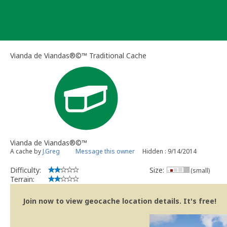
Skip
to
content
Vianda de Viandas®©™ Traditional Cache
Vianda de Viandas®©™
A cache by
J.Greg
Message this owner
Hidden : 9/14/2014
Difficulty:
Size:
(small)
Terrain:
Join now to view geocache location details. It's free!