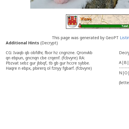
This page was generated by GeoPT
List
Additional Hints
(
Decrypt
)
CG: Ivaqb qb obfdhr, fbor hz cngnzne. Qronvkb
Decr
qn ebpun, gncnqn cbe crqenf. (fcbvyre) RA:
A|B|
Pbzvat sebz gur jbbqf, tb gb gur hccre sybbe.
-------
Haqre n ebpx, pbirerq ol fznyy fgbarf. (fcbvyre)
N|O
(lett