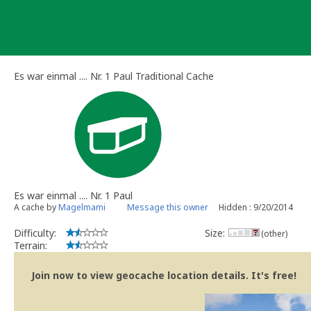
Skip
to
content
Es war einmal .... Nr. 1 Paul Traditional Cache
Es war einmal .... Nr. 1 Paul
A cache by
Magelmami
Message this owner
Hidden : 9/20/2014
Difficulty:
Size:
(other)
Terrain:
Join now to view geocache location details. It's free!