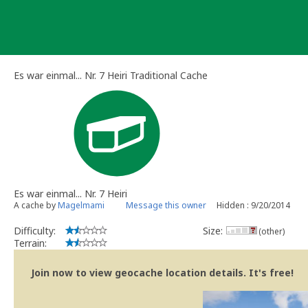
Skip
to
content
Es war einmal... Nr. 7 Heiri Traditional Cache
Es war einmal... Nr. 7 Heiri
A cache by
Magelmami
Message this owner
Hidden : 9/20/2014
Difficulty:
Size:
(other)
Terrain:
Join now to view geocache location details. It's free!