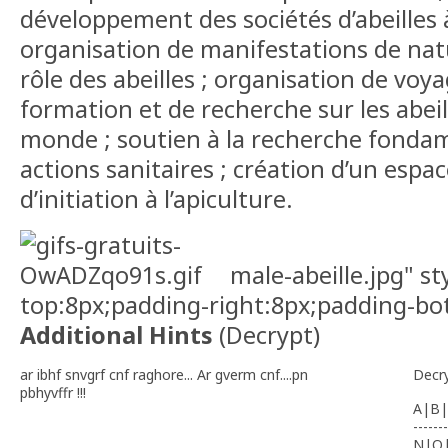
développement des sociétés d’abeilles 
organisation de manifestations de nat
rôle des abeilles ; organisation de voy
formation et de recherche sur les abeill
monde ; soutien à la recherche fondam
actions sanitaires ; création d’un esp
d’initiation à l’apiculture.
male-abeille.jpg" s
top:8px;padding-right:8px;padding-bo
Additional Hints
(
Decrypt
)
ar ibhf snvgrf cnf raghore... Ar gverm cnf....pn
Decr
pbhyvffr !!!
A|B|
-------
N|O