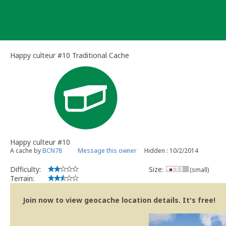
Skip
to
content
Happy culteur #10 Traditional Cache
Happy culteur #10
A cache by
BCN78
Message this owner
Hidden : 10/2/2014
Difficulty:
Size:
(small)
Terrain:
Join now to view geocache location details. It's free!