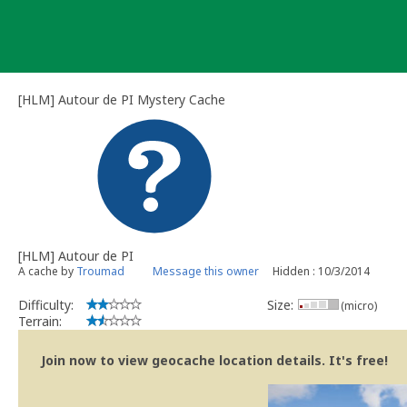
Skip
to
content
[HLM] Autour de PI Mystery Cache
[HLM] Autour de PI
A cache by
Troumad
Message this owner
Hidden : 10/3/2014
Difficulty:
Size:
(micro)
Terrain:
Join now to view geocache location details. It's free!