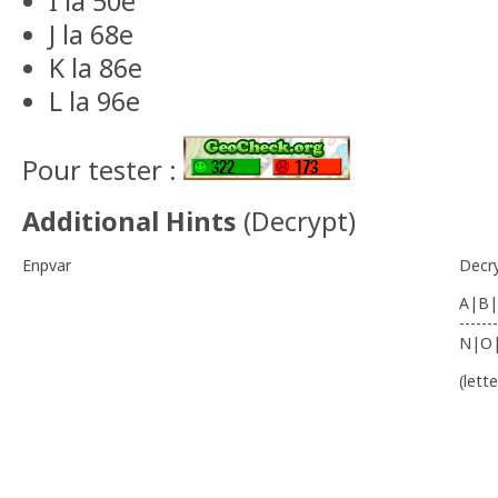
I la 50e
J la 68e
K la 86e
L la 96e
Pour tester :
Additional Hints
(
Decrypt
)
Enpvar
Decr
A|B|
-------
N|O
(lett