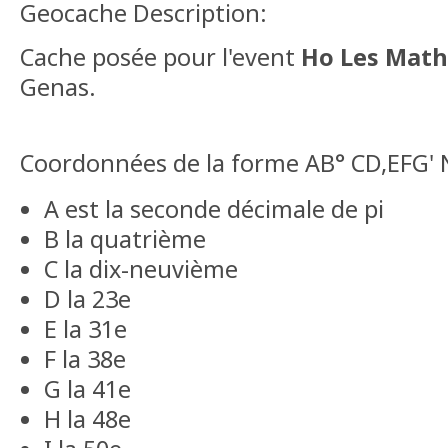
Geocache Description:
Cache posée pour l'event
Ho Les Math
Genas.
Coordonnées de la forme AB° CD,EFG' N 
A est la seconde décimale de pi
B la quatrième
C la dix-neuvième
D la 23e
E la 31e
F la 38e
G la 41e
H la 48e