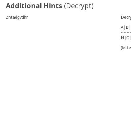
Additional Hints
(
Decrypt
)
Zntaégvdhr
Decr
A|B|
-------
N|O
(lett