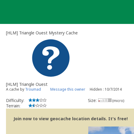
Skip
to
content
[HLM] Triangle Ouest Mystery Cache
[HLM] Triangle Ouest
A cache by
Troumad
Message this owner
Hidden : 10/7/2014
Difficulty:
Size:
(micro)
Terrain:
Join now to view geocache location details. It's free!