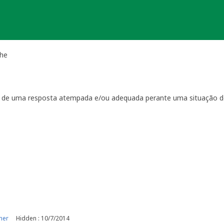
che
ta de uma resposta atempada e/ou adequada perante uma situação d
ientação
que regulam a manutenção das geocaches:
por visitas à localização física.
casionais à sua geocache para assegurar que está tudo em ordem p
ma com a geocache (desaparecimento, estrago, humidade/infiltraçõ
ive temporariamente a sua geocache para que os outros saibam q
o o problema. É-lhe concedido um período razoável de tempo -
ger
o da sua geocache. Se a geocache não estiver a receber a manutenç
r um longo período de tempo, poderemos arquivar a página da ge
e por favor recolha-o a fim de evitar que se torne lixo (geolitt
 falta de manutenção a sua geocache não poderá ser desarquivada.
e manutenção.
ner
Hidden : 10/7/2014