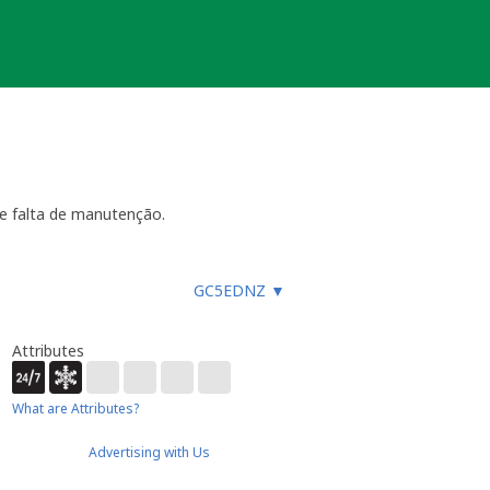
e falta de manutenção.
GC5EDNZ
▼
ara funcionar, especialmente
es, etc.), ou faz um registo
ue não devem procurar a
Attributes
almente até 4 semanas
- dentro
ão necessária ou estiver
ocache.
What are Attributes?
er).
Advertising with Us
 Caso submeta uma nova será tido em