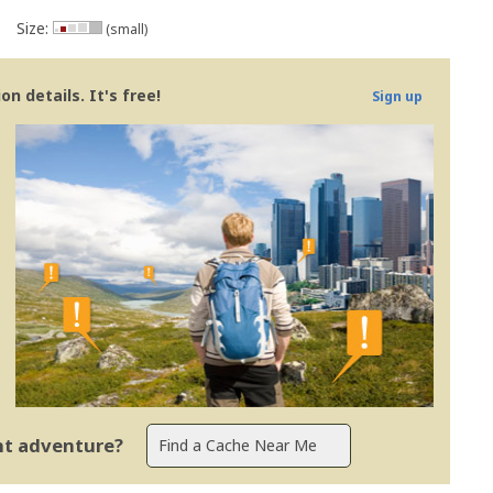
Size:
(small)
n details. It's free!
Sign up
ent adventure?