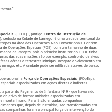
emamos"
speciais
(CTOE) , (antigo
Centro de Instrução de
, sediado na Cidade de Lamego, é uma unidade territorial do
r tropas na área das Operações Não Convencionais. Contêm
a de Operações Especiais (FOE), com um tamanho de duas
ados de Rangers, pois o primeiro instrutor do CTOE tinha
umas das suas missões são por exemplo: confronto de alvos
efesas aéreas e terrestres inimigas, Resgate e Salvamento em
inimigo, etc. A unidade pode ser infiltrada através de barco,
.
peracional, a
Força de Operações Especiais
(FOpEsp),
peciais especializados em ações diretas e indiretas.
 a partir do Regimento de Infantaria Nº 9 - que havia sido
 objetivo de formar unidades especializadas em
as e montanhismo. Para lá são enviadas companhias
egimentos que, depois de instruídas, são transformadas em
as companhias foram a principal força de intervenção do