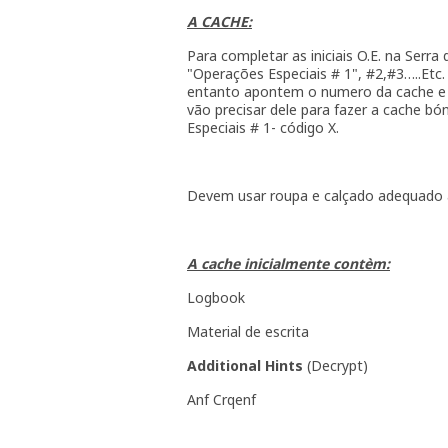
A CACHE:
Para completar as iniciais O.E. na Se
"Operações Especiais # 1", #2,#3…..Etc. 
entanto apontem o numero da cache e 
vão precisar dele para fazer a cache 
Especiais # 1- código X.
Devem usar roupa e calçado adequado a 
A cache inicialmente contèm:
Logbook
Material de escrita
Additional Hints
(
Decrypt
)
Anf Crqenf