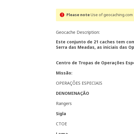
Please note
Use of geocaching.com s
Geocache Description:
Este conjunto de 21 caches tem com
Serra das Meadas, as iniciais das Op
Centro de Tropas de Operações Esp
Missão:
OPERAÇÕES ESPECIAIS
DENOMINAÇÃO
Rangers
Sigla
CTOE
Lema