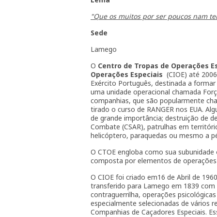
"Que os muitos por ser poucos nam t
Sede
Lamego
O
Centro de Tropas de Operações E
Operações Especiais
(CIOE) até 2006)
Exército Português, destinada a forma
uma unidade operacional chamada Forç
companhias, que são popularmente cham
tirado o curso de RANGER nos EUA. Alg
de grande importância; destruição de d
Combate (CSAR), patrulhas em território 
helicóptero, paraquedas ou mesmo a pé
O CTOE engloba como sua subunidade o
composta por elementos de operações es
O CIOE foi criado em16 de Abril de 1960,
transferido para Lamego em 1839 com o
contraguerrilha, operações psicológic
especialmente selecionadas de vários r
Companhias de Caçadores Especiais. Ess