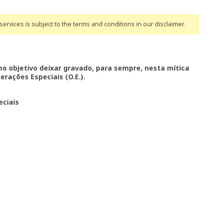
ervices is subject to the terms and conditions
in our disclaimer
.
o objetivo deixar gravado, para sempre, nesta mítica
erações Especiais (O.E.).
eciais