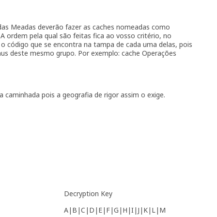
rra das Meadas deverão fazer as caches nomeadas como
A ordem pela qual são feitas fica ao vosso critério, no
o código que se encontra na tampa de cada uma delas, pois
bónus deste mesmo grupo. Por exemplo: cache Operações
caminhada pois a geografia de rigor assim o exige.
Decryption Key
A|B|C|D|E|F|G|H|I|J|K|L|M