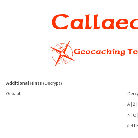
Additional Hints
(
Decrypt
)
Gebapb
Decr
A|B|
-------
N|O
(lett