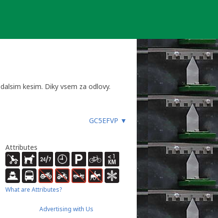
 dalsim kesim. Diky vsem za odlovy.
GC5EFVP
▼
Attributes
What are Attributes?
Advertising with Us