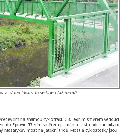
prázdnou lávku. To se hned tak nevidí.
 Především na známou cyklotrasu č.3, jedním směrem vedoucí
em do Ejpovic. Třetím směrem je známá cesta odnikud nikam,
ý Masarykův most na Jateční třídě. Most a cyklostezky jsou