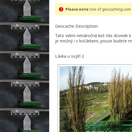
Please note
Use of geocaching.com s
Geocache Description:
Tato velmi nenáročná keš Vás dovede k l
je možný i s kočárkem, pouze budete m
Lávka u sv.Jiří 2