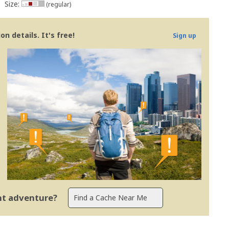
Size:
(regular)
n details. It's free!
Sign up
ent adventure?