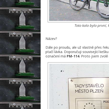
Toto kolo bylo první, 
Název?
Dále po proudu, ale už vlastně přes řeku
ptačí lávka. Doporučuji související kešk
označení má
PM-114
. Proto jsem zvoli