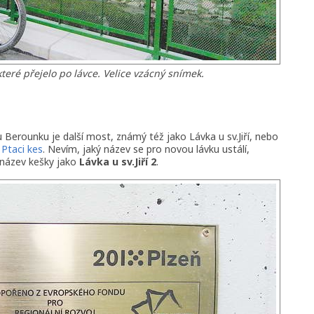
které přejelo po lávce. Velice vzácný snímek.
 Berounku je další most, známý též jako Lávka u sv.Jiří, nebo
u
Ptaci kes
. Nevím, jaký název se pro novou lávku ustálí,
l název kešky jako
Lávka u sv.Jiří 2
.