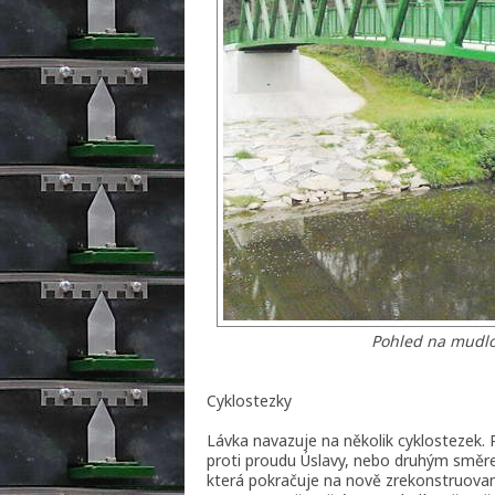
Pohled na mudlo
Cyklostezky
Lávka navazuje na několik cyklostezek.
proti proudu Úslavy, nebo druhým směr
která pokračuje na nově zrekonstruovan