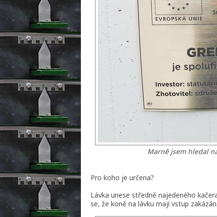
Marně jsem hledal náz
Pro koho je určena?
Lávka unese středně najedeného kačera,
se, že koně na lávku mají vstup zakázán