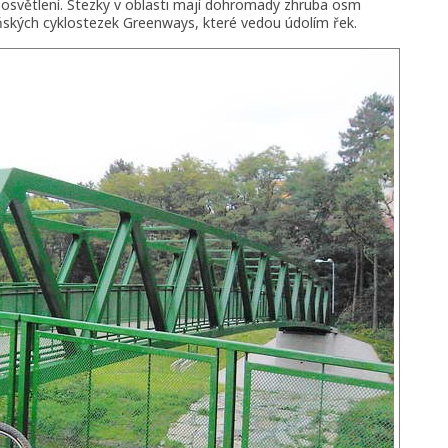
 osvětlení. Stezky v oblasti mají dohromady zhruba osm
eňských cyklostezek Greenways, které vedou údolím řek.