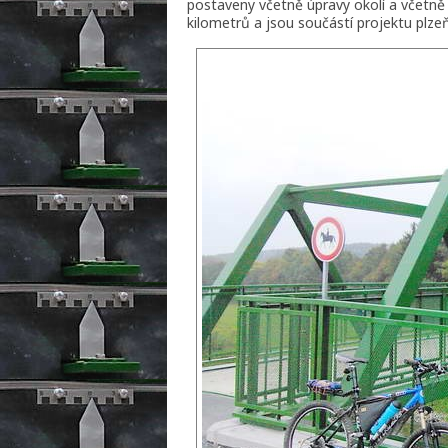
postaveny včetně úpravy okolí a včetně
kilometrů a jsou součástí projektu plz