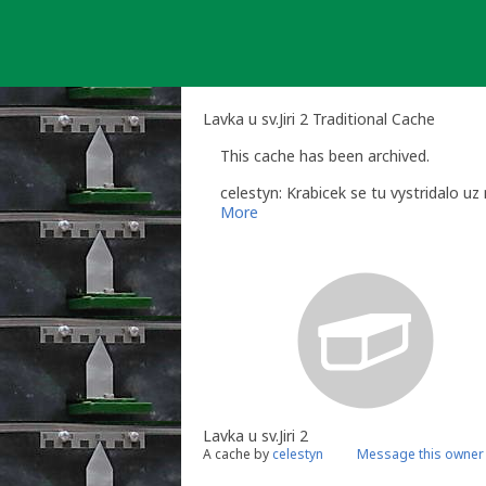
Skip
to
content
Lavka u sv.Jiri 2 Traditional Cache
This cache has been archived.
celestyn: Krabicek se tu vystridalo u
More
Lavka u sv.Jiri 2
A cache by
celestyn
Message this owner