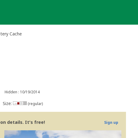
stery Cache
Hidden : 10/19/2014
Size:
(regular)
n details. It's free!
Sign up