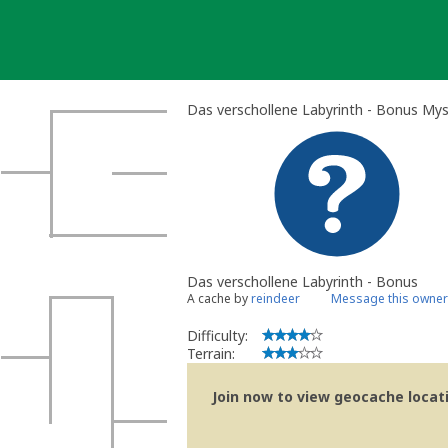
Skip
to
content
Das verschollene Labyrinth - Bonus My
Das verschollene Labyrinth - Bonus
A cache by
reindeer
Message this owner
Difficulty:
Terrain:
Join now to view geocache locatio