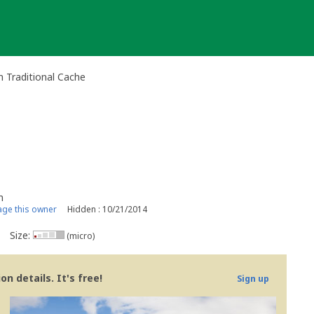
m Traditional Cache
m
ge this owner
Hidden : 10/21/2014
Size:
(micro)
n details. It's free!
Sign up