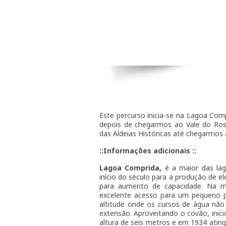
Este percurso inicia-se na Lagoa Comp
depois de chegarmos ao Vale do Ros
das Aldeias Históricas até chegarmos
::Informações adicionais ::
Lagoa Comprida,
é a maior das lag
início do século para a produção de e
para aumento de capacidade. Na m
excelente acesso para um pequeno p
altitude onde os cursos de água nã
extensão. Aproveitando o covão, ini
altura de seis metros e em 1934 atin