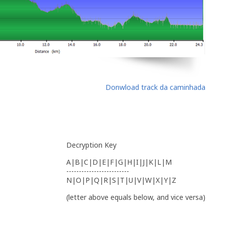
Donwload track da caminhada
Decryption Key
A|B|C|D|E|F|G|H|I|J|K|L|M
-------------------------
N|O|P|Q|R|S|T|U|V|W|X|Y|Z
(letter above equals below, and vice versa)