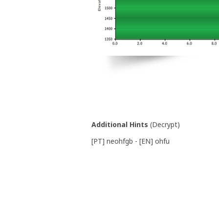
Additional Hints
(
Decrypt
)
[PT] neohfgb - [EN] ohfu