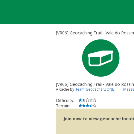
Skip
to
content
[VR06] Geocaching Trail - Vale do Rossi
[VR06] Geocaching Trail - Vale do Rossi
A cache by
Team GeocacherZONE
Messa
Difficulty:
Terrain:
Join now to view geocache locatio