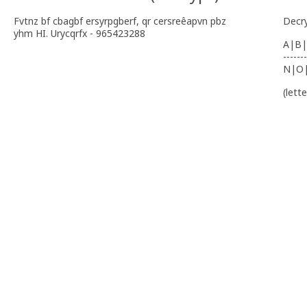
Fvtnz bf cbagbf ersyrpgberf, qr cersreêapvn pbz
Decr
yhm HI. Urycqrfx - 965423288
A|B|
-------
N|O
(lett