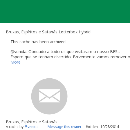
Skip
to
content
Bruxas, Espíritos e Satanás Letterbox Hybrid
This cache has been archived.
@venida: Obrigado a todo os que visitaram o nosso BES...
Espero que se tenham divertido. Brrvemente vamos remover os c
More
Bruxas, Espíritos e Satanás
A cache by
@venida
Message this owner
Hidden : 10/28/2014