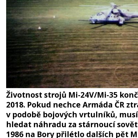
Životnost strojů Mi-24V/Mi-35 konč
2018. Pokud nechce Armáda ČR ztra
v podobě bojových vrtulníků, musí
hledat náhradu za stárnoucí sověts
1986 na Bory přilétlo dalších pět M