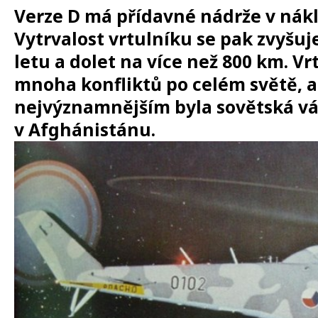
Verze D má přídavné nádrže v nák
Vytrvalost vrtulníku se pak zvyšuj
letu a dolet na více než 800 km. Vr
mnoha konfliktů po celém světě, a
nejvýznamnějším byla
sovětská vá
v Afghánistánu.