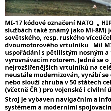
MI-17
kódové označení NATO
„ HI
službách také známý jako
Mi-8M
) 
sovětského, resp. ruského víceúč
dvoumotorového vrtulníku
Mil M
uspořádání s pětilistým nosným a 
vyrovnávacím rotorem. Jedná se o 
nejrozšířenějších vrtulníků na celé
neustále modernizován, vyrábí se 
nebo slouží zhruba v 50 státech ce
(včetně
ČR )
pro vojenské i civilní ú
Stroj je vybaven navigačním a in
systémem a moderními spojovacími