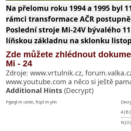
Na přelomu roku 1994 a 1995 byl 11
rámci transformace AČR postupně
Poslední stroje Mi-24V bývalého 11
líňskou základnu na sklonku listo
Zde můžete zhlédnout dokumen
Mi - 24
Zdroje: www.vrtulnik.cz, forum.valka.c
www.youtube.com a něco si ještě pamat
Additional Hints
(
Decrypt
)
Pgiegl m cenin, frqzl m yrin
Decr
A|B|
-------
N|O