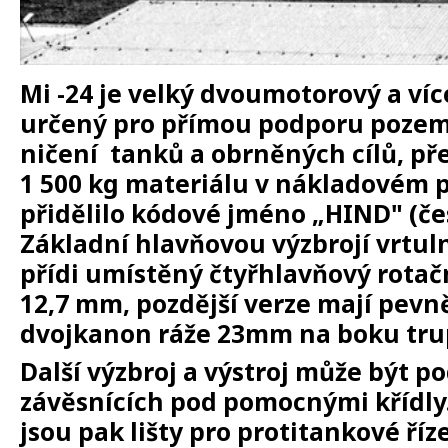
Mi -24 je velký dvoumotorový
a ví
určený pro přímou podporu pozem
ničení
tanků
a obrněných cílů, př
1 500 kg materiálu v nákladovém p
přidělilo
kódové jméno
„HIND" (če
Základní hlavňovou výzbrojí vrtuln
přídi umístěný čtyřhlavňový rotač
12,7 mm, pozdější verze mají pev
dvojkanon
ráže 23mm na boku tru
Další výzbroj a výstroj může být 
závěsnících pod pomocnými křídly.
jsou pak lišty pro protitankové říze