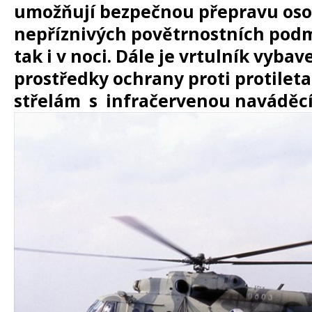
umožňují bezpečnou přepravu osob
nepříznivých povětrnostních podm
tak i v noci. Dále je vrtulník vyba
prostředky ochrany proti protile
střelám
s infračervenou naváděcí