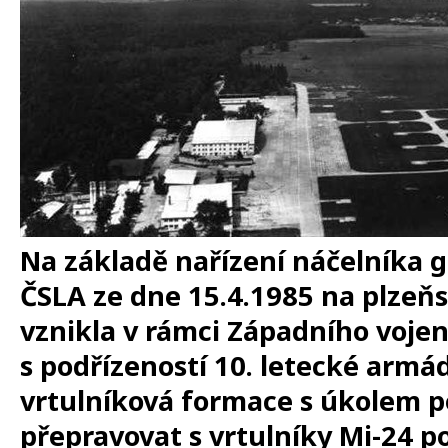
Na základě nařízení náčelníka 
ČSLA ze dne 15.4.1985 na plzeňs
vznikla v rámci Západního voj
s podřízeností 10. letecké armá
vrtulníková formace s úkolem p
přepravovat s vrtulníky Mi-24 p