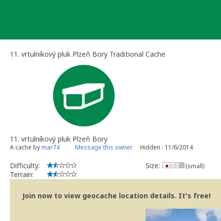
Skip
to
content
11. vrtulníkový pluk Plzeň Bory Traditional Cache
11. vrtulníkový pluk Plzeň Bory
A cache by
mar74
Message this owner
Hidden : 11/6/2014
Difficulty:
Size:
(small)
Terrain:
Join now to view geocache location details. It's free!