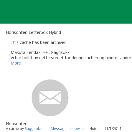
Skip
to
content
Horisonten Letterbox Hybrid
This cache has been archived.
Makuta Teridax: Hei, Raggsokk!
Vi har holdt av dette stedet for denne cachen og hindret andre i 
Vi har tidligere informert om at den fysiske cachen må sjekkes
More
denne cacheoppføringen nå arkivert, slik at andre kan plassere
Hvis du ikke har gjort det allerede, vær snill å sjekke stedet og
ikke blir liggende ute og ender som søppel.
Hvis du mener jeg har gjort en feil, ta gjerne kontakt. Du finne
Med vennlig hilsen
Makuta Teridax
Geocaching.com Volunteer Cache Reviewer for Norge, Svalbar
Horisonten
A cache by
Raggsokk
Message this owner
Hidden : 11/1/2014