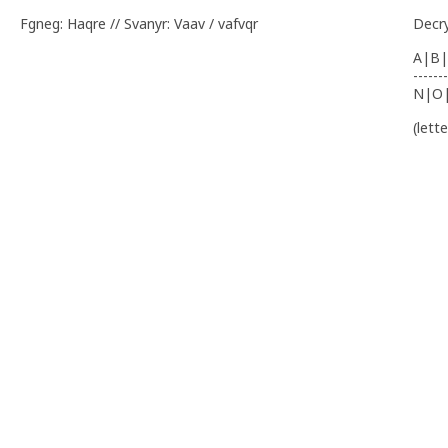
Fgneg: Haqre // Svanyr: Vaav / vafvqr
Decr
A|B|
-------
N|O
(lett