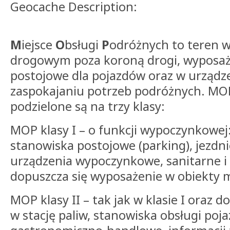
Geocache Description:
M
iejsce
O
bsługi
P
odróżnych to teren w
drogowym poza koroną drogi, wyposaż
postojowe dla pojazdów oraz w urządze
zaspokajaniu potrzeb podróżnych. MOP
podzielone są na trzy klasy:
MOP klasy I – o funkcji wypoczynkowe
stanowiska postojowe (parking), jezd
urządzenia wypoczynkowe, sanitarne i 
dopuszcza się wyposażenie w obiekty m
MOP klasy II – tak jak w klasie I ora
w stację paliw, stanowiska obsługi poj