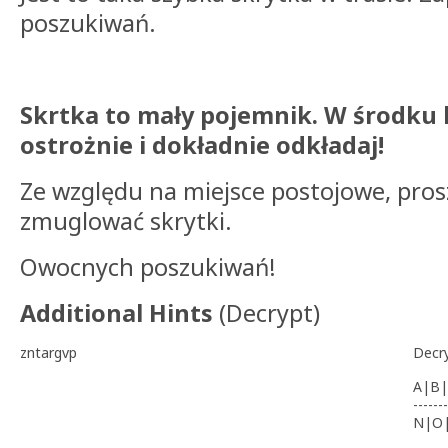
poszukiwań.
Skrtka to mały pojemnik. W środku 
ostrożnie i dokładnie odkładaj!
Ze względu na miejsce postojowe, pros
zmuglować skrytki.
Owocnych poszukiwań!
Additional Hints
(
Decrypt
)
zntargvp
Decr
A|B|
-------
N|O