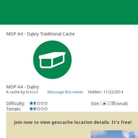
Skip
to
content
MOP A4 - Dąbry Traditional Cache
MOP A4 - Dąbry
A cache by
Krzosz
Message this owner
Hidden : 11/22/2014
Difficulty:
Size:
(small)
Terrain:
Join now to view geocache location details. It's free!