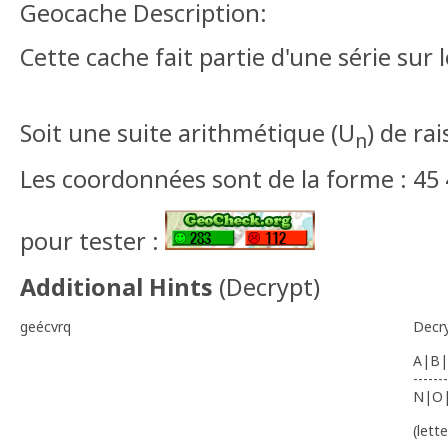
Geocache Description:
Cette cache fait partie d'une série sur l
Soit une suite arithmétique (U
) de rai
n
Les coordonnées sont de la forme : 45
pour tester :
Additional Hints
(
Decrypt
)
geécvrq
Decr
A|B|
-------
N|O
(lett