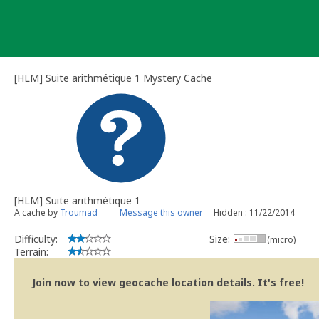
Skip
to
content
[HLM] Suite arithmétique 1 Mystery Cache
[HLM] Suite arithmétique 1
A cache by
Troumad
Message this owner
Hidden : 11/22/2014
Difficulty:
Size:
(micro)
Terrain:
Join now to view geocache location details. It's free!