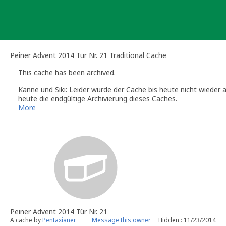
Skip
to
content
Peiner Advent 2014 Tür Nr. 21 Traditional Cache
This cache has been archived.
Kanne und Siki: Leider wurde der Cache bis heute nicht wieder 
heute die endgültige Archivierung dieses Caches.
Wenn du an dieser Stelle wieder einen Cache platzieren möchtes
More
Gruß,
Sanne
Kanne und Siki
(Official Geocaching.com Volunteer Reviewer)
Die Info-Seiten der deutschsprachigen Reviewer:
http://www.gc
Peiner Advent 2014 Tür Nr. 21
A cache by
Pentaxianer
Message this owner
Hidden : 11/23/2014