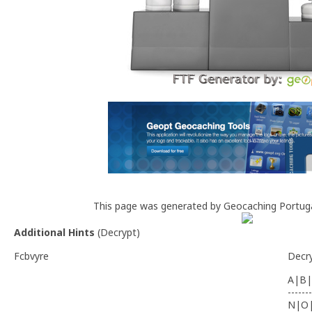
This page was generated by Geocaching Portug
Additional Hints
(
Decrypt
)
Fcbvyre
Decr
A|B|
-------
N|O