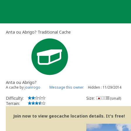
Skip
to
content
Anta ou Abrigo? Traditional Cache
Anta ou Abrigo?
A cache by
joanrogo
Message this owner
Hidden : 11/29/2014
Difficulty:
Size:
(small)
Terrain:
Join now to view geocache location details. It's free!