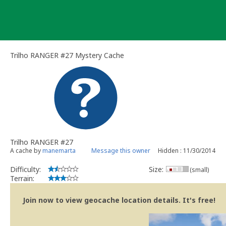
Skip
to
content
Trilho RANGER #27 Mystery Cache
Trilho RANGER #27
A cache by
manemarta
Message this owner
Hidden : 11/30/2014
Difficulty:
Size:
(small)
Terrain:
Join now to view geocache location details. It's free!