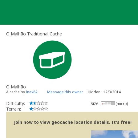
Skip
to
content
O Malhão Traditional Cache
O Malhão
A cache by
Inex82
Message this owner
Hidden : 12/3/2014
Difficulty:
Size:
(micro)
Terrain:
Join now to view geocache location details. It's free!