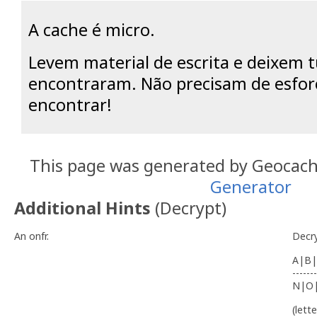
A cache é micro.
Levem material de escrita e deixem
encontraram. Não precisam de esfor
encontrar!
This page was generated by Geocac
Generator
Additional Hints
(
Decrypt
)
An onfr.
Decr
A|B|
-------
N|O
(lett