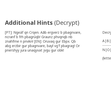
Additional Hints
(
Decrypt
)
[PT]: Ngeáf qn Crqen. Aãb ergverz b pbagnvare,
Decr
ncranf b frh pbagrúqb! Graunz phvqnqb nb
A|B|
znahfrne n pnvkn! [EN]: Oruvaq gur Ebpx. Qb
-------
abg erzbir gur pbagnvare, bayl vg'f pbagrag! Or
N|O
pnershyy jura unaqyvat jvgu gur obk!
(lett