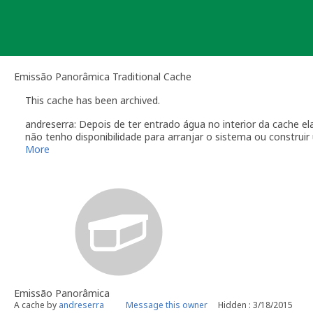
Skip
to
content
Emissão Panorâmica Traditional Cache
This cache has been archived.
andreserra: Depois de ter entrado água no interior da cache e
não tenho disponibilidade para arranjar o sistema ou construi
arranjo.
More
Por isso, decidi arquivá-la.
Muito Obrigado pelas visitas, pelos logs e pelos favoritos!
Emissão Panorâmica
A cache by
andreserra
Message this owner
Hidden : 3/18/2015