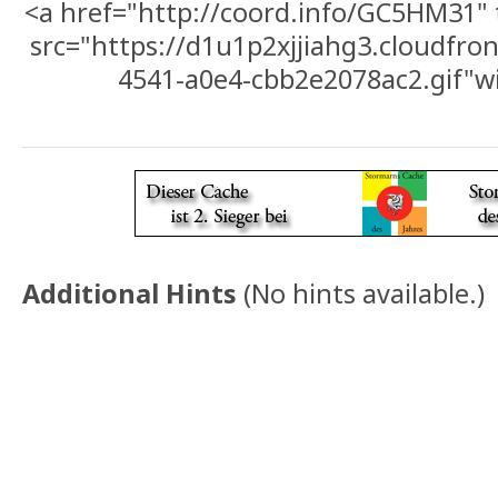
<a href="http://coord.info/GC5HM31"
src="https://d1u1p2xjjiahg3.cloudfro
4541-a0e4-cbb2e2078ac2.gif"w
Additional Hints
(
No hints available.
)