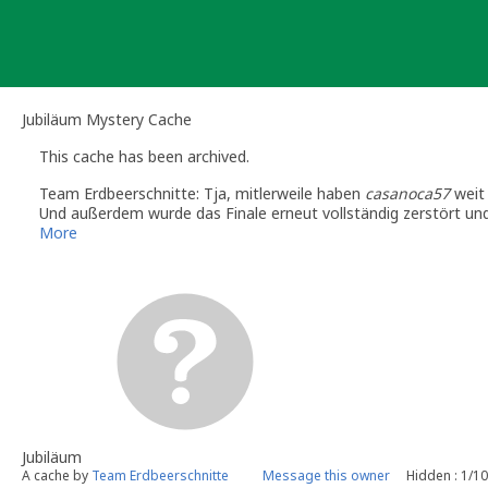
Skip
to
content
Jubiläum Mystery Cache
This cache has been archived.
Team Erdbeerschnitte: Tja, mitlerweile haben
casanoca57
weit
Und außerdem wurde das Finale erneut vollständig zerstört un
Da wird es jetzt also Zeit fürs Archiv.
More
Wir bedanken uns für die vielen netten Logeinträge und Favori
Jubiläum
A cache by
Team Erdbeerschnitte
Message this owner
Hidden : 1/1