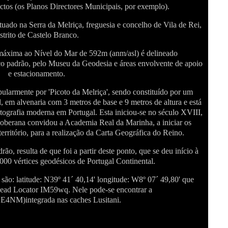
ctos (os Planos Directores Municipais, por exemplo).
tuado na Serra da Melriça, freguesia e concelho de Vila de Rei,
istrito de Castelo Branco.
máxima ao Nível do Mar de 592m (anm/asl) é delineado
 padrão, pelo Museu da Geodesia e áreas envolvente de apoio
e estacionamento.
larmente por 'Picoto da Melriça', sendo constituído por um
, em alvenaria com 3 metros de base e 9 metros de altura e está
rtografia moderna em Portugal. Esta iniciou-se no século XVIII,
soberana convidou a Academia Real da Marinha, a iniciar os
território, para a realização da Carta Geográfica do Reino.
, resulta de que foi a partir deste ponto, que se deu início à
000 vértices geodésicos de Portugal Continental.
o: latitude: N39º 41´ 40,14' longitude: W8º 07´ 49,80' que
ead Locator IM59wq. Nele pode-se encontrar a
4NM)integrada nas caches Lusitani.