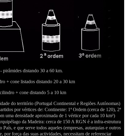
- pirâmides distando 30 a 60 km.
dro + cone listados distando 20 a 30 km
cilindro + cone distando 5 a 10 km
lidade do território (Portugal Continental e Regiões Autónomas)
artidos por vértices de: Continente: 1ª Ordem (cerca de 120), 2ª
om uma densidade aproximada de 1 vértice por cada 10 km²)
rquipélago da Madeira: cerca de 150 A RGN é a infra-estrutura
o País, e que serve todos aqueles (empresas, autarquias e outros
, por força das suas actividades, necessitam de referenciar