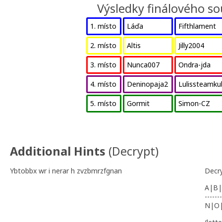
Výsledky finálového so
1. místo
Láďa
Fifthlament
2. místo
Altis
Jilly2004
3. místo
Nunca007
Ondra-jda
4. místo
Deninopaja2
Lulissteamku
5. místo
Gormit
Simon-CZ
Additional Hints
(
Decrypt
)
Ybtobbx wr i nerar h zvzbmrzfgnan
Decr
A|B|
-------
N|O