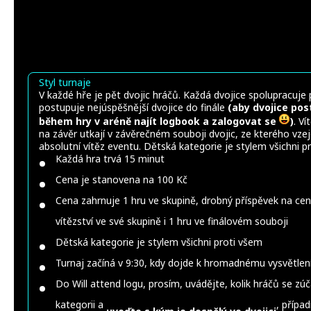
Styl turnaje
V každé hře je pět dvojic hráčů. Každá dvojice spolupracuje 
postupuje nejúspěšnější dvojice do finále
(aby dvojice pos
během hry v aréně najít logbook a zalogovat se
)
. V
na závěr utkají v závěrečném souboji dvojic, ze kterého vzej
absolutní vítěz eventu. Dětská kategorie je stylem všichni p
Každá hra trvá 15 minut
Cena je stanovena na 100 Kč
Cena zahrnuje 1 hru ve skupině, drobný příspěvek na ce
vítězství ve své skupině i 1 hru ve finálovém souboji
Dětská kategorie je stylem všichni proti všem
Turnaj začíná v 9:30, kdy dojde k hromadnému vysvětlení
Do Will attend logu, prosím, uvádějte, kolik hráčů se zúč
kategorii a
, přípa