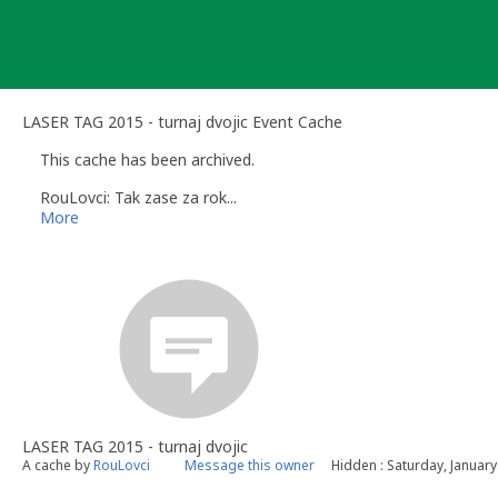
Skip
to
content
LASER TAG 2015 - turnaj dvojic Event Cache
This cache has been archived.
RouLovci: Tak zase za rok...
More
LASER TAG 2015 - turnaj dvojic
A cache by
RouLovci
Message this owner
Hidden : Saturday, January