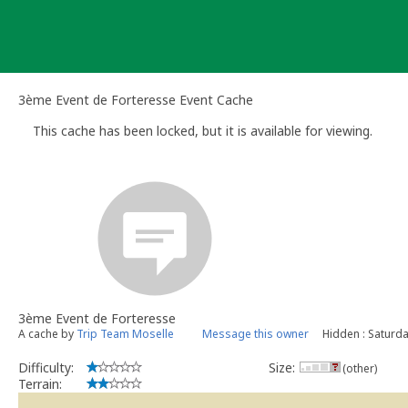
Skip
to
content
3ème Event de Forteresse Event Cache
This cache has been locked, but it is available for viewing.
3ème Event de Forteresse
A cache by
Trip Team Moselle
Message this owner
Hidden : Saturd
Difficulty:
Size:
(other)
Terrain: