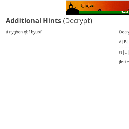
Additional Hints
(
Decrypt
)
á nyghen qbf byubf
Decr
A|B|
-------
N|O
(lett