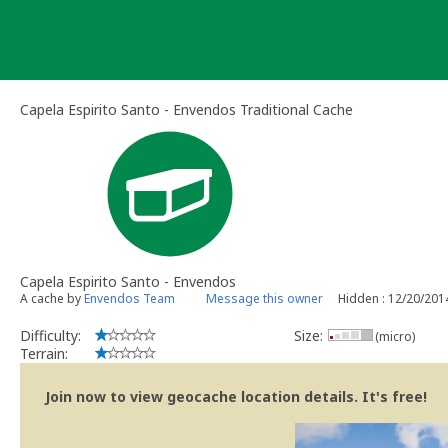
Skip
to
content
Capela Espirito Santo - Envendos Traditional Cache
Capela Espirito Santo - Envendos
A cache by
Envendos Team
Message this owner
Hidden : 12/20/201
Difficulty:
Size:
(micro)
Terrain:
Join now to view geocache location details. It's free!