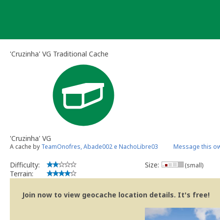
Skip
to
content
'Cruzinha' VG Traditional Cache
'Cruzinha' VG
A cache by
TeamOnofres, Abade002 e NachoLibre03
Message this o
Difficulty:
Size:
(small)
Terrain:
Join now to view geocache location details. It's free!