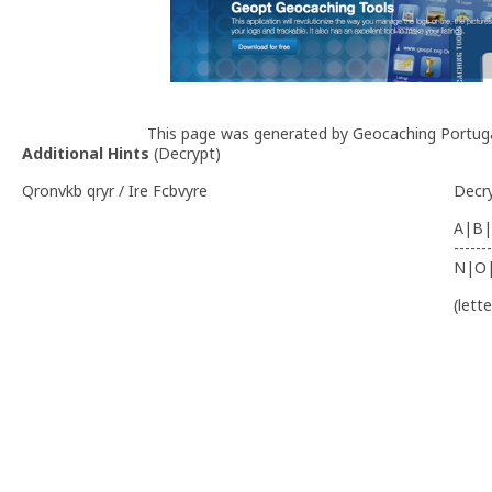
This page was generated by Geocaching Portug
Additional Hints
(
Decrypt
)
Qronvkb qryr / Ire Fcbvyre
Decr
A|B|
-------
N|O
(lett