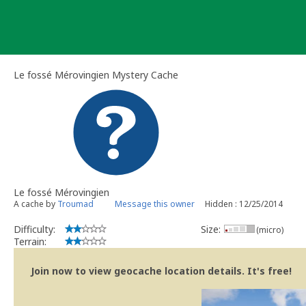
Skip
to
content
Le fossé Mérovingien Mystery Cache
Le fossé Mérovingien
A cache by
Troumad
Message this owner
Hidden : 12/25/2014
Difficulty:
Size:
(micro)
Terrain:
Join now to view geocache location details. It's free!