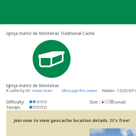
Skip
to
content
Igreja matriz de Monteiras Traditional Cache
Igreja matriz de Monteiras
A cache by
MC mulas team
Message this owner
Hidden : 12/25/201
Difficulty:
Size:
(small)
Terrain:
Join now to view geocache location details. It's free!