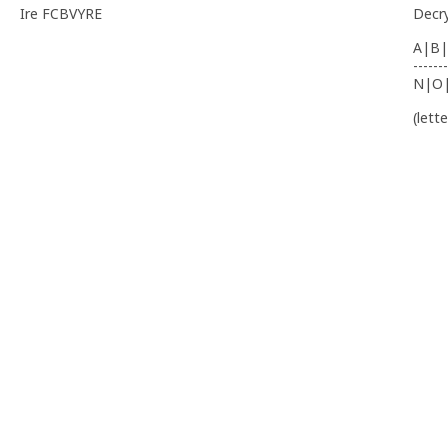
Ire FCBVYRE
Decr
A|B|
-------
N|O
(lett