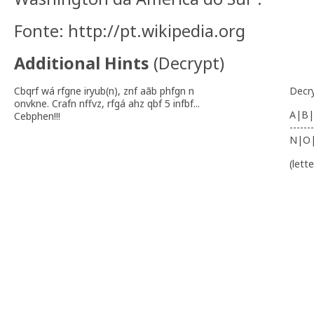
Fonte: http://pt.wikipedia.org
Additional Hints
(
Decrypt
)
Cbqrf wá rfgne iryub(n), znf aãb phfgn n
Decr
onvkne. Crafn nffvz, rfgá ahz qbf 5 infbf...
A|B|
Cebphen!!!
-------
N|O
(lett