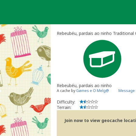
Skip
to
content
Rebeubéu, pardais ao ninho Traditional
Rebeubéu, pardais ao ninho
A cache by
Gømes e O Melg@
Message 
Difficulty:
Terrain:
Join now to view geocache locatio