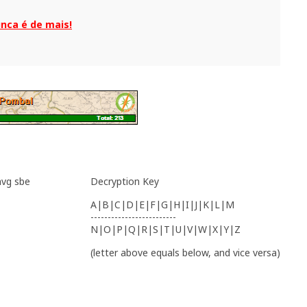
unca é de mais!
nvg sbe
Decryption Key
A|B|C|D|E|F|G|H|I|J|K|L|M
-------------------------
N|O|P|Q|R|S|T|U|V|W|X|Y|Z
(letter above equals below, and vice versa)