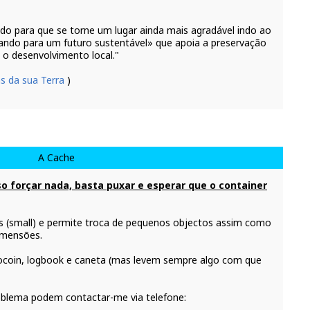
do para que se torne um lugar ainda mais agradável indo ao
ando para um futuro sustentável» que apoia a preservação
o desenvolvimento local."
as da sua Terra
)
A Cache
so forçar nada, basta puxar e esperar que o container
 (small) e permite troca de pequenos objectos assim como
imensões.
ocoin, logbook e caneta (mas levem sempre algo com que
roblema podem contactar-me via telefone: