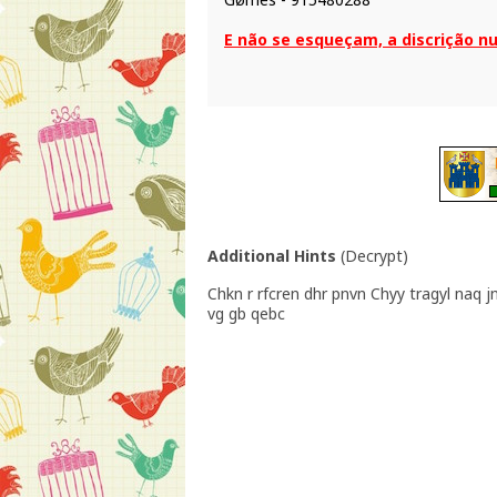
E não se esqueçam, a discrição n
Additional Hints
(
Decrypt
)
Chkn r rfcren dhr pnvn Chyy tragyl naq j
vg gb qebc