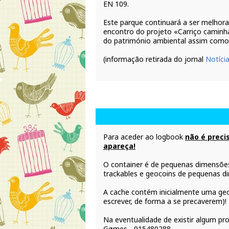
EN 109.
Este parque continuará a ser melhora
encontro do projeto «Carriço caminh
do património ambiental assim como 
(informação retirada do jornal
Notíci
Para aceder ao logbook
não é preci
apareça!
O container é de pequenas dimensões
trackables e geocoins de pequenas d
A cache contém inicialmente uma ge
escrever, de forma a se precaverem)!
Na eventualidade de existir algum p
Gømes - 915480288