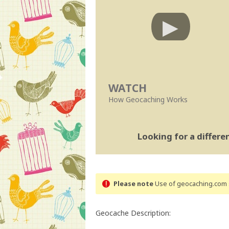
WATCH
How Geocaching Works
Looking for a differ
Please note
Use of geocaching.com s
Geocache Description: