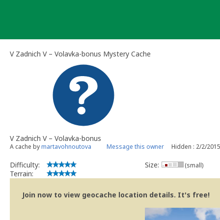
Skip
to
content
V Zadnich V – Volavka-bonus Mystery Cache
V Zadnich V – Volavka-bonus
A cache by
martavohnoutova
Message this owner
Hidden : 2/2/201
Difficulty:
Size:
(small)
Terrain:
Join now to view geocache location details. It's free!