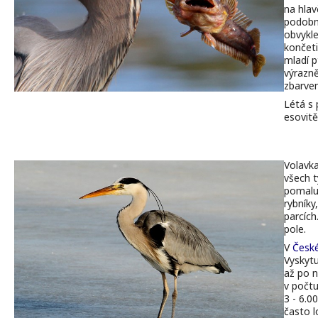
na
hlav
podob
obvykl
končet
mladí
p
výrazn
zbarven
Létá
s
esovitě
Volavk
všech
pomal
rybníky
parcích
pole.
V
České
Vyskyt
až
po
v
počt
3 - 6.0
často