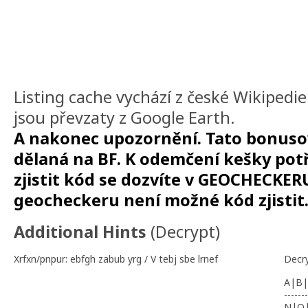
Listing cache vychází z české Wikipedi
jsou převzaty z Google Earth.
A nakonec upozornění. Tato bonuso
dělaná na BF. K odemčení kešky potř
zjistit kód se dozvíte v GEOCHECKER
geocheckeru není možné kód zjistit
Additional Hints
(
Decrypt
)
Xrfxn/pnpur: ebfgh zabub yrg / V tebj sbe lrnef
Decr
A|B|
-------
N|O