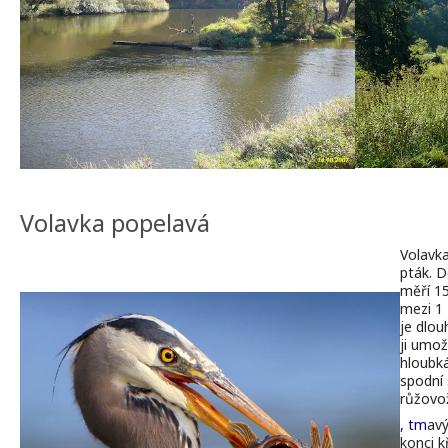
Volavka popelavá
Volavk
pták
.
D
měří
15
mezi
1 
je
dlou
ji
umož
hloubk
spodní
růžovo
,
tm
av
konci
k