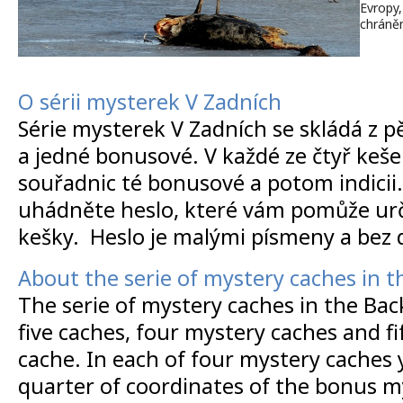
Evropy
chráně
O sérii mysterek V Zadních
Série mysterek V Zadních se skládá z p
a jedné bonusové. V každé ze čtyř keše
souřadnic té bonusové a potom indicii.
uhádněte heslo, které vám pomůže urč
kešky.
Heslo je malými písmeny a bez d
About the serie of mystery caches in t
The serie of mystery caches in the Bac
five caches, four mystery caches and f
cache. In each of four mystery caches y
quarter of coordinates of the bonus m