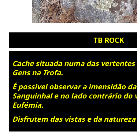
TB ROCK
Cache situada numa das vertentes 
Gens na Trofa.
É possivel observar a imensidão da
Sanguinhal e no lado contrário do 
Eufémia.
Disfrutem das vistas e da natureza