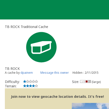
Skip
to
content
TB ROCK Traditional Cache
TB ROCK
A cache by
dpainem
Message this owner
Hidden : 2/11/2015
Difficulty:
Size:
(large)
Terrain:
Join now to view geocache location details. It's free!