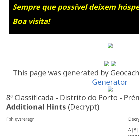
Sempre que possível deixem hóspe
Boa visita!
This page was generated by Geocac
Generator
8ª Classificada - Distrito do Porto - Pr
Additional Hints
(
Decrypt
)
Fbh qvsreragr
Decr
A|B|
-------