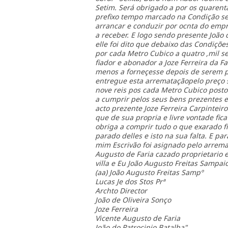
Setim. Será obrigado a por os quarenta
prefixo tempo marcado na Condição s
arrancar e conduzir por ocnta do empre
a receber. E logo sendo presente João 
elle foi dito que debaixo das Condiçõ
por cada Metro Cubico a quatro ,mil se
fiador e abonador a Joze Ferreira da 
menos a forneçesse depois de serem pre
entregue esta arremataçãopelo preço 
nove reis pos cada Metro Cubico post
a cumprir pelos seus bens prezentes e
acto prezente Joze Ferreira Carpinteiro
que de sua propria e livre vontade fic
obriga a comprir tudo o que exarado fi
parado delles e isto na sua falta. E pa
mim Escrivão foi asignado pelo arremat
Augusto de Faria cazado proprietario e
villa e Eu João Augusto Freitas Sampaio
(aa) João Augusto Freitas Sampº
Lucas Je dos Stos Prª
Archto Director
João de Oliveira Sonço
Joze Ferreira
Vicente Augusto de Faria
João do Patrocinio Batalha"