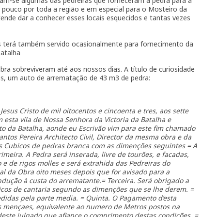
uam-se algumas das pedreiras que forneceram a pedra para a
 pouco por toda a região e em especial para o Mosteiro da
etende dar a conhecer esses locais esquecidos e tantas vezes
s terá também servido ocasionalmente para fornecimento da
Batalha
bra sobreviveram até aos nossos dias. A título de curiosidade
s, um auto de arrematação de 43 m3 de pedra:
us Cristo de mil oitocentos e cincoenta e tres, aos sette
 esta vila de Nossa Senhora da Victoria da Batalha e
o da Batalha, aonde eu Escrivão vim para este fim chamado
antos Pereira Architecto Civil, Director da mesma obra e da
s Cubicos de pedras branca com as dimenções seguintes = A
imeira. A Pedra será inserada, livre de tourões, e facadas,
e de rigos molles e será extrahida das Pedreiras do
l da Obra oito meses depois que for avisado para a
ndução à custa do arrematante.= Terceira. Será obrigado a
icos de cantaria segundo as dimenções que se lhe derem. =
didas pela parte media. = Quinta. O Pagamento d’esta
es mençaes, equivalente ao numero de Metros postos na
 deste julgado que afiançe o comprimento destas condições. =