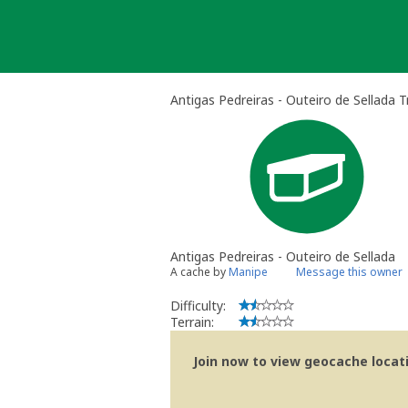
Skip
to
content
Antigas Pedreiras - Outeiro de Sellada T
Antigas Pedreiras - Outeiro de Sellada
A cache by
Manipe
Message this owner
Difficulty:
Terrain:
Join now to view geocache locatio