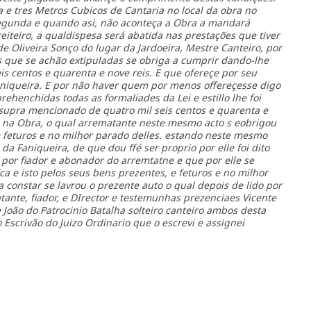
 e tres Metros Cubicos de Cantaria no local da obra no
egunda e quando asi, não aconteça a Obra a mandará
iteiro, a qualdispesa será abatida nas prestações que tiver
de Oliveira Sonço do lugar da Jardoeira, Mestre Canteiro, por
es que se achão extipuladas se obriga a cumprir dando-lhe
is centos e quarenta e nove reis. E que ofereçe por seu
Faniqueira. E por não haver quem por menos offereçesse digo
henchidas todas as formaliades da Lei e estillo lhe foi
supra mencionado de quatro mil seis centos e quarenta e
o na Obra, o qual arrematante neste mesmo acto s eobrigou
 feturos e no milhor parado delles. estando neste mesmo
 da Faniqueira, de que dou ffé ser proprio por elle foi dito
a por fiador e abonador do arremtatne e que por elle se
ca e isto pelos seus bens prezentes, e feturos e no milhor
ra constar se lavrou o prezente auto o qual depois de lido por
ante, fiador, e DIrector e testemunhas prezenciaes Vicente
 João do Patrocinio Batalha solteiro canteiro ambos desta
 Escrivão do Juizo Ordinario que o escrevi e assignei