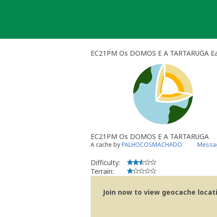
Skip
to
content
EC21PM Os DOMOS E A TARTARUGA Ea
EC21PM Os DOMOS E A TARTARUGA
A cache by
PALHOCOSMACHADO
Messag
Difficulty:
Terrain:
Join now to view geocache locatio