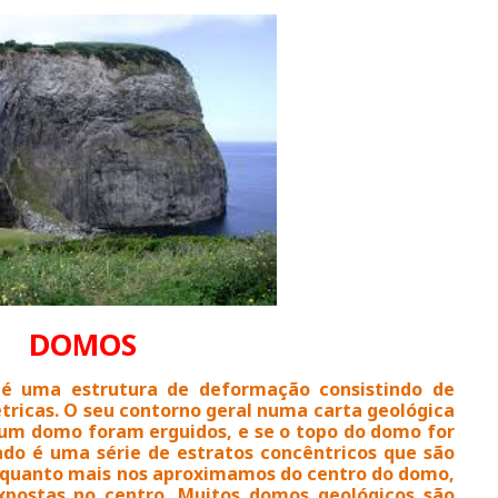
DOMOS
 é uma estrutura de deformação consistindo de
étricas. O seu contorno geral numa carta geológica
 num domo foram erguidos, e se o topo do domo for
ado é uma série de estratos concêntricos que são
 quanto mais nos aproximamos do centro do domo,
xpostas no centro. Muitos domos geológicos são