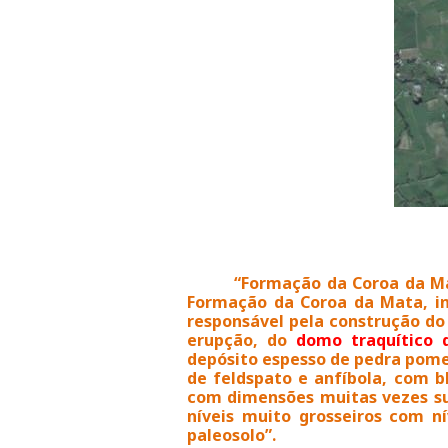
“Formação da Coroa da Mat
Formação da Coroa da Mata, in
responsável pela construção do
erupção, do
domo traquítico 
depósito espesso de pedra pomes
de feldspato e anfíbola, com b
com dimensões muitas vezes su
níveis muito grosseiros com n
paleosolo”.