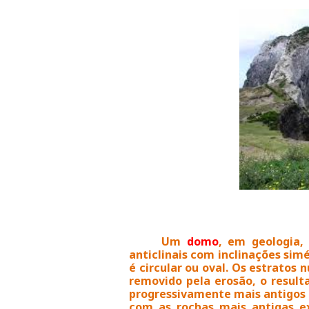
Um
domo
, em geologia,
anticlinais com inclinações sim
é circular ou oval. Os estratos
removido pela erosão, o result
progressivamente mais antigos
com as rochas mais antigas e