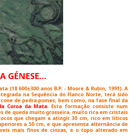
A GÉNESE…
a (18 600±300 anos B.P. - Moore & Rubin, 1991). A
tegrada na Sequência do Flanco Norte, terá sido
 cone de pedra pomes, bem como, na fase final da
da Coroa da Mata
. Esta formação consiste num
 de queda muito grosseira, muito rica em cristais
locos que chegam a atingir 30 cm, rico em líticos
periores a 50 cm, e que apresenta alternância de
íveis mais finos de cinzas, e o topo alterado em