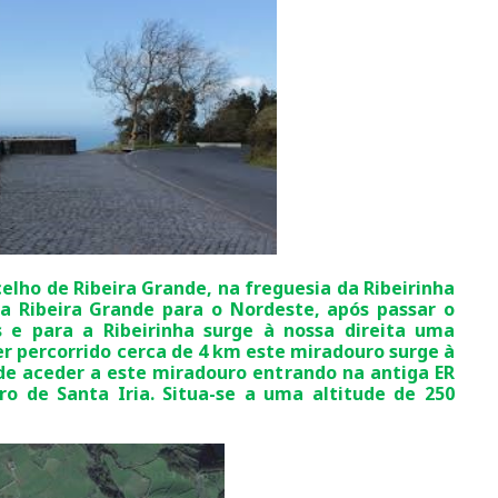
elho de Ribeira Grande, na freguesia da Ribeirinha
da Ribeira Grande para o Nordeste, após passar o
e para a Ribeirinha surge à nossa direita uma
ter percorrido cerca de 4 km este miradouro surge à
e aceder a este miradouro entrando na antiga ER
o de Santa Iria. Situa-se a uma altitude de 250