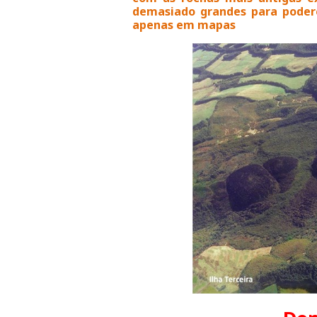
demasiado grandes para podere
apenas em mapas