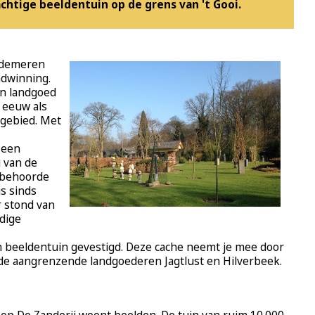
chtige beeldentuin op de grens van 't Gooi.
ijdemeren
ndwinning.
an landgoed
e eeuw als
 gebied. Met
 een
 van de
j behoorde
s sinds
r stond van
idige
n beeldentuin gevestigd. Deze cache neemt je mee door
p de aangrenzende landgoederen Jagtlust en Hilverbeek.