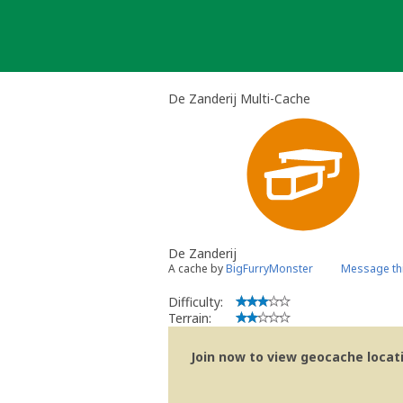
Skip
to
content
De Zanderij Multi-Cache
De Zanderij
A cache by
BigFurryMonster
Message th
Difficulty:
Terrain:
Join now to view geocache locatio