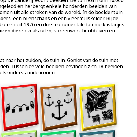
e op De Zanderij woont beelden. De tuin van ruim 10.000
aangelegd en herbergt enkele honderden beelden van
omen uit alle streken van de wereld. In de beeldentuin
ers, een bijenschans en een vleermuiskelder. Bij de
bomen uit 1976 en drie monumentale tamme kastanjes
huizen dieren zoals uilen, spreeuwen, houtduiven en
t naar het zuiden, de tuin in. Geniet van de tuin met
lden. Tussen de vele beelden bevinden zich 18 beelden
els onderstaande iconen.