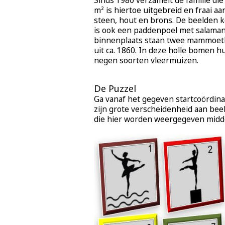
Sinds 1980 verzamelt de familie di
m² is hiertoe uitgebreid en fraai 
steen, hout en brons. De beelden k
is ook een paddenpoel met salamand
binnenplaats staan twee mammoet
uit ca. 1860. In deze holle bomen 
negen soorten vleermuizen.
De Puzzel
Ga vanaf het gegeven startcoördinaa
zijn grote verscheidenheid aan bee
die hier worden weergegeven midd