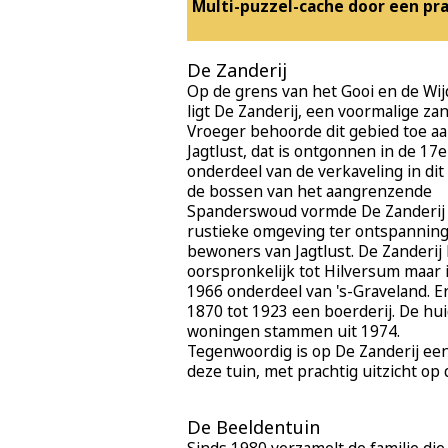
Multi-puzzel-cache door een pra
De Zanderij
Op de grens van het Gooi en de W
ligt De Zanderij, een voormalige za
Vroeger behoorde dit gebied toe a
Jagtlust, dat is ontgonnen in de 17
onderdeel van de verkaveling in dit
de bossen van het aangrenzende
Spanderswoud vormde De Zanderij
rustieke omgeving ter ontspanning
bewoners van Jagtlust. De Zanderi
oorspronkelijk tot Hilversum maar i
1966 onderdeel van 's-Graveland. E
1870 tot 1923 een boerderij. De hu
woningen stammen uit 1974.
Tegenwoordig is op De Zanderij ee
deze tuin, met prachtig uitzicht o
De Beeldentuin