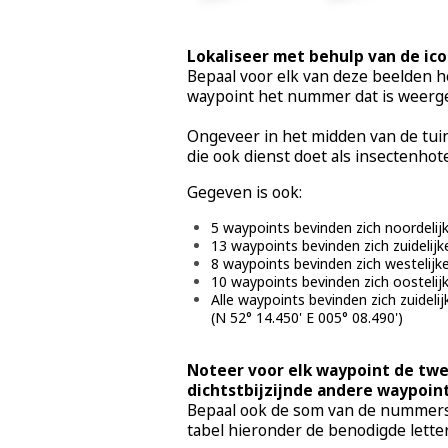
Lokaliseer met behulp van de ic
Bepaal voor elk van deze beelden he
waypoint het nummer dat is weerge
Ongeveer in het midden van de tuin 
die ook dienst doet als insectenhot
Gegeven is ook:
5 waypoints bevinden zich noordelij
13 waypoints bevinden zich zuidelijk
8 waypoints bevinden zich westelijk
10 waypoints bevinden zich oostelij
Alle waypoints bevinden zich zuideli
(N 52° 14.450' E 005° 08.490')
Noteer voor elk waypoint de tw
dichtstbijzijnde andere waypoint
Bepaal ook de som van de nummers 
tabel hieronder de benodigde letter