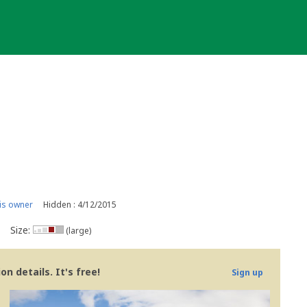
is owner
Hidden : 4/12/2015
Size:
(large)
n details. It's free!
Sign up