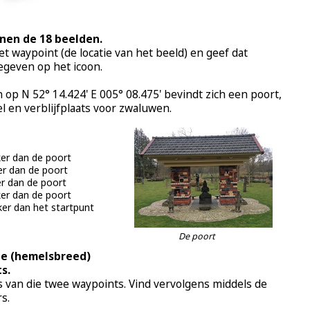
onen de 18 beelden.
t waypoint (de locatie van het beeld) en geef dat
geven op het icoon.
op N 52° 14.424' E 005° 08.475' bevindt zich een poort,
el en verblijfplaats voor zwaluwen.
ker dan de poort
er dan de poort
er dan de poort
ker dan de poort
jker dan het startpunt
De poort
ee (hemelsbreed)
s.
van die twee waypoints. Vind vervolgens middels de
s.