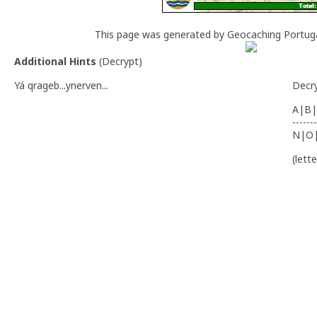
This page was generated by Geocaching Portug
Additional Hints
(
Decrypt
)
Yá qrageb...ynerven...
Decr
A|B|
-------
N|O
(lett