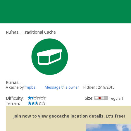
Skip
to
content
Ruínas… Traditional Cache
Ruínas…
A cache by
fmpbs
Message this owner
Hidden : 2/19/2015
Difficulty:
Size:
(regular)
Terrain:
Join now to view geocache location details. It's free!