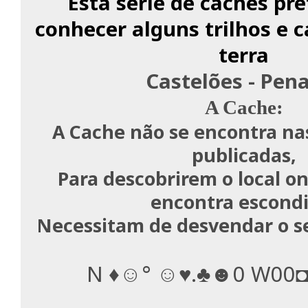
Esta serie de caches pr
conhecer alguns trilhos e 
terra
Castelões - Pena
A Cache:
A Cache não se encontra na
publicadas,
Para descobrirem o local o
encontra escondi
Necessitam de desvendar o s
N ♦☺° ☺♥.♣☻0 W00◘