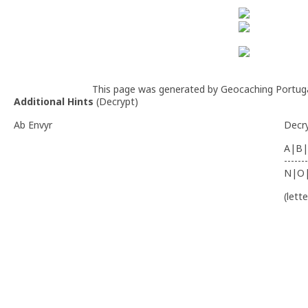
This page was generated by Geocaching Portug
Additional Hints
(
Decrypt
)
Ab Envyr
Decr
A|B|
-------
N|O
(lett