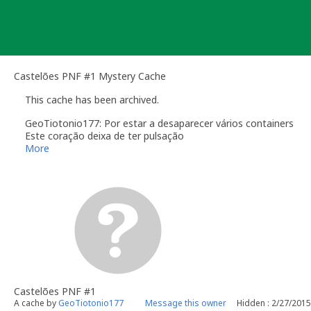
Skip
to
content
Castelões PNF #1 Mystery Cache
This cache has been archived.
GeoTiotonio177: Por estar a desaparecer vários containers
Este coração deixa de ter pulsação
Agradeço a todos quantos o visitaram
More
abraço
….../ )
…./ /
…/ (_____
.................((__)
…............. ((___)
……...... ((__)
--.___((_)
Castelões PNF #1
A cache by
GeoTiotonio177
Message this owner
Hidden : 2/27/2015