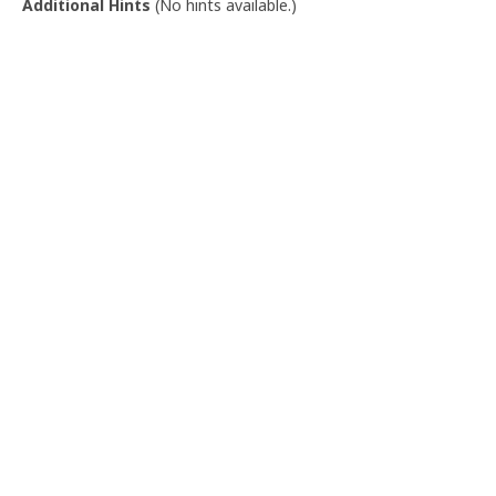
Additional Hints
(
No hints available.
)