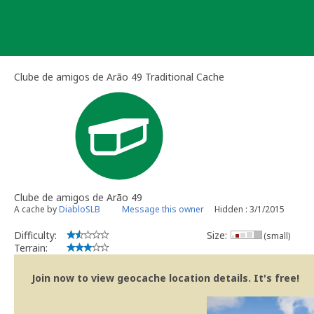
Skip
to
content
Clube de amigos de Arão 49 Traditional Cache
Clube de amigos de Arão 49
A cache by
DiabloSLB
Message this owner
Hidden : 3/1/2015
Difficulty:
Size:
(small)
Terrain:
Join now to view geocache location details. It's free!