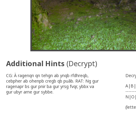
Additional Hints
(
Decrypt
)
CG: À ragenqn qn tehgn ab ynqb rfdhreqb,
Decr
cebpher ab ohenpb cregb qb puãb. RAT: Ng gur
A|B|
ragenapr bs gur pnir ba gur yrsg fvqr, ybbx va
-------
gur ubyr arne gur sybbe.
N|O
(lett