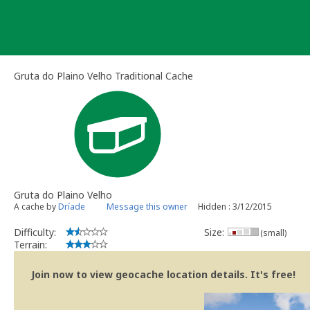
Skip
to
content
Gruta do Plaino Velho Traditional Cache
Gruta do Plaino Velho
A cache by
Dríade
Message this owner
Hidden : 3/12/2015
Difficulty:
Size:
(small)
Terrain:
Join now to view geocache location details. It's free!