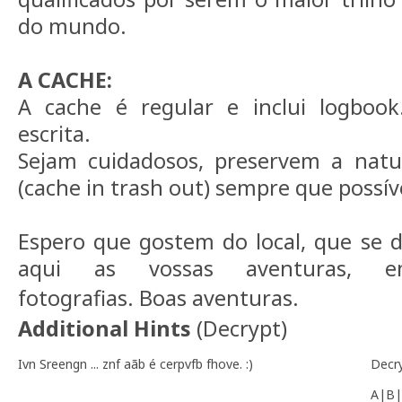
do mundo.
A CACHE:
A cache é regular e inclui logboo
escrita.
Sejam cuidadosos, preservem a natur
(cache in trash out) sempre que possív
Espero que gostem do local, que se 
aqui as vossas aventuras, 
fotografias.
Boas aventuras.
Additional Hints
(
Decrypt
)
Ivn Sreengn ... znf aãb é cerpvfb fhove. :)
Decr
A|B|