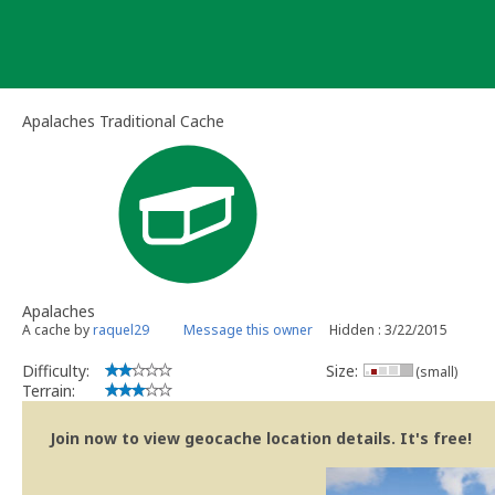
Skip
to
content
Apalaches Traditional Cache
Apalaches
A cache by
raquel29
Message this owner
Hidden : 3/22/2015
Difficulty:
Size:
(small)
Terrain:
Join now to view geocache location details. It's free!