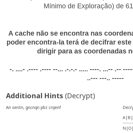
Mínimo de Exploração) de 61
A cache não se encontra nas coorden
poder encontra-la terá de decifrar este
dirigir para as coordenadas n
-. ....- .---- .---- --... .-.-.- ..... ----. ...-- .-- ---
..--- ---.. -----
Additional Hints
(
Decrypt
)
An sentn, gncnqn pbz crqenf
Decr
A|B|
-------
N|O