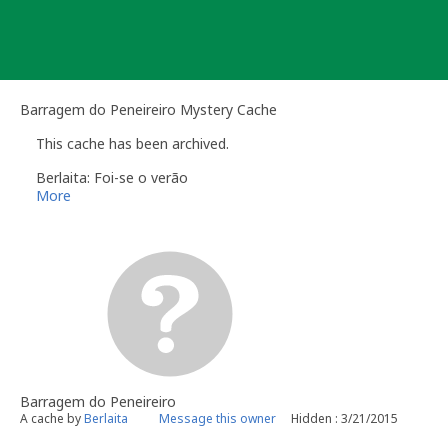
Skip
to
content
Barragem do Peneireiro Mystery Cache
This cache has been archived.
Berlaita: Foi-se o verão
More
Barragem do Peneireiro
A cache by
Berlaita
Message this owner
Hidden : 3/21/2015