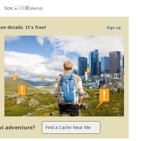
Size:
(micro)
n details. It's free!
Sign up
ent adventure?