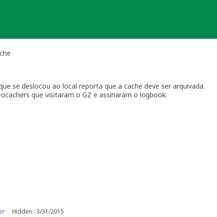
ache
ue se deslocou ao local reporta que a cache deve ser arquivada.
ocachers que visitaram o GZ e assinaram o logbook.
ebam.
er
Hidden : 3/31/2015