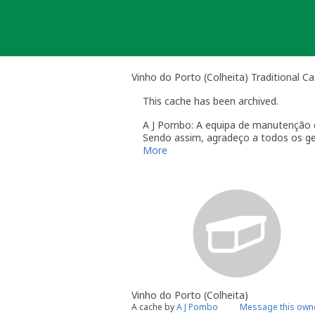
Skip
to
content
Vinho do Porto (Colheita) Traditional C
This cache has been archived.
A J Pombo: A equipa de manutenção q
Sendo assim, agradeço a todos os ge
Sejam felizes e se conduzirem não b
More
Vinho do Porto (Colheita)
A cache by
A J Pombo
Message this own